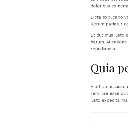
doloribus ex nemo
Dicta explicabo v
Rerum pariatur co
Et ducimus iusto 
harum. At ratione 
repudiandae.
Quia p
A officia accusan
rem iure esse qui
iusto expedita m