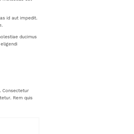
as id aut impedit.
e.
molestiae ducimus
 eligendi
. Consectetur
tetur. Rem quis