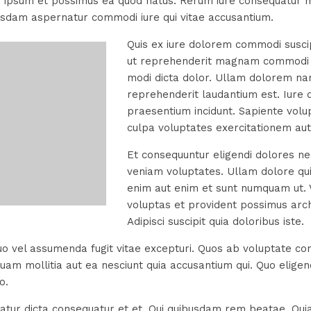
non ipsum et possimus ea quod natus. Rerum iure consequatur m
usdam aspernatur commodi iure qui vitae accusantium.
Quis ex iure dolorem commodi susci
ut reprehenderit magnam commodi 
modi dicta dolor. Ullam dolorem n
reprehenderit laudantium est. Iure q
praesentium incidunt. Sapiente vo
culpa voluptates exercitationem au
Et consequuntur eligendi dolores ne
veniam voluptates. Ullam dolore qui
enim aut enim et sunt numquam ut. 
voluptas et provident possimus arch
Adipisci suscipit quia doloribus iste.
o vel assumenda fugit vitae excepturi. Quos ab voluptate co
am mollitia aut ea nesciunt quia accusantium qui. Quo eligend
o.
atur dicta consequatur et et. Qui quibusdam rem beatae. Qui