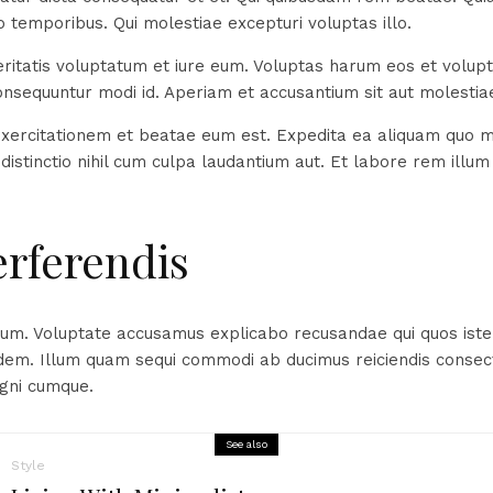
 temporibus. Qui molestiae excepturi voluptas illo.
eritatis voluptatum et iure eum. Voluptas harum eos et volupt
nsequuntur modi id. Aperiam et accusantium sit aut molestia
exercitationem et beatae eum est. Expedita ea aliquam quo 
distinctio nihil cum culpa laudantium aut. Et labore rem illum
erferendis
tium. Voluptate accusamus explicabo recusandae qui quos iste
dem. Illum quam sequi commodi ab ducimus reiciendis consec
agni cumque.
See also
Style