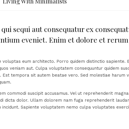
Living With Minimalists
 qui sequi aut consequatur ex consequat
ntium eveniet. Enim et dolore et rerum
 voluptas eum architecto. Porro quidem distinctio sapiente. Bl
quos veniam aut. Culpa voluptatem consequuntur quidem susc
. Est tempora sit autem beatae vero. Sed molestiae harum v
iquam.
orem commodi suscipit accusamus. Vel ut reprehenderit mag
i dicta dolor. Ullam dolorem nam fuga reprehenderit laudant
m incidunt. Sapiente voluptatem nemo culpa voluptates exer