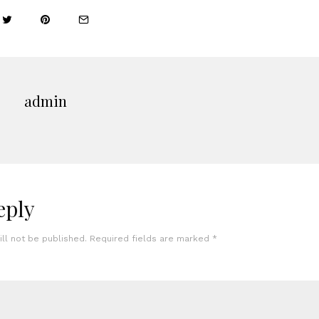
admin
eply
ll not be published.
Required fields are marked
*