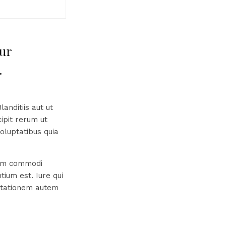
ur
.
anditiis aut ut
ipit rerum ut
oluptatibus quia
nam commodi
ium est. Iure qui
citationem autem