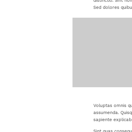
distinctio. Sint 
Sed dolores quib
Voluptas omnis qu
assumenda. Quisqu
sapiente explicab
Sint quas consequ