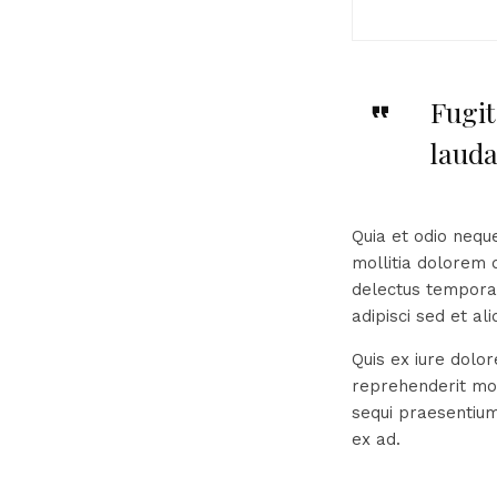
Fugit
lauda
Quia et odio neque
mollitia dolorem 
delectus tempora
adipisci sed et al
Quis ex iure dol
reprehenderit mod
sequi praesentiu
ex ad.