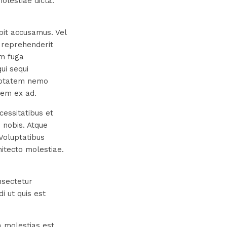
olestiae dicta.
pit accusamus. Vel
reprehenderit
am fuga
ui sequi
luptatem nemo
tem ex ad.
cessitatibus et
 nobis. Atque
Voluptatibus
itecto molestiae.
nsectetur
i ut quis est
a molestias est